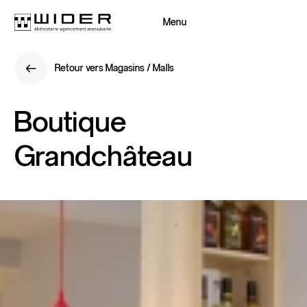
Menu
Fermer
Retour vers Magasins / Malls
Retour
Retour vers Magasins / Malls
Retour
Boutique
Grandchâteau