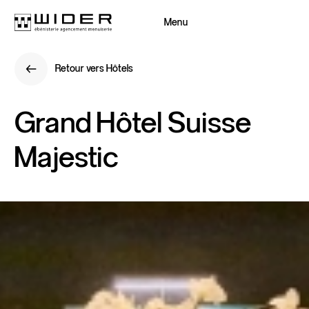
Menu
Fermer
Retour vers Hôtels
Retour
Retour vers Hôtels
Retour
Grand
Hôtel
Suisse
Majestic