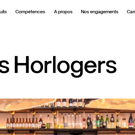
uits
Compétences
A propos
Nos engagements
Carr
s
Horlogers