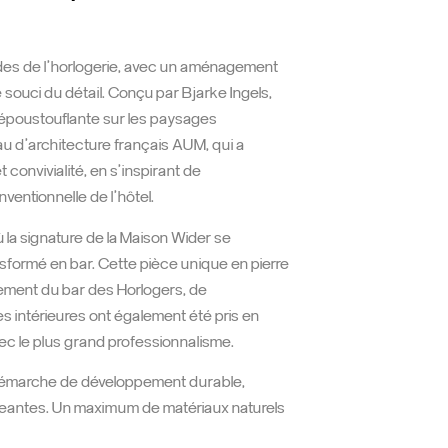
codes de l’horlogerie, avec un aménagement
le souci du détail. Conçu par Bjarke Ingels,
e époustouflante sur les paysages
au d’architecture français AUM, qui a
convivialité, en s’inspirant de
ventionnelle de l’hôtel.
 la signature de la Maison Wider se
formé en bar. Cette pièce unique en pierre
gement du bar des Horlogers, de
s intérieures ont également été pris en
ec le plus grand professionnalisme.
e démarche de développement durable,
eantes. Un maximum de matériaux naturels