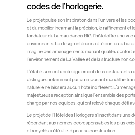
codes de l’horlogerie.
Le projet puise son inspiration dans l’univers et les 
et du mobilier incarnant la précision, le raffinement et 
fondateur du bureau danois BIG, l’hôtel offre une vu
environnants. Le design intérieur a été confié au bure
imaginé des aménagements mariant qualité, confort et 
l’environnement de La Vallée et de la structure non con
L’établissement abrite également deux restaurants où
distingue, notamment par un imposant monolithe trans
naturelle ne laissera aucun hôte indifférent. L’aména
majestueuse réception ainsi que l’ensemble des porte
charge par nos équipes, qui ont relevé chaque défi av
Le projet de l’Hôtel des Horlogers s’inscrit dans un
répondant aux normes écoresponsables les plus exig
et recyclés a été utilisé pour sa construction.