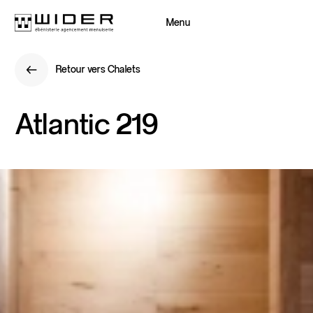
Menu
Fermer
Retour vers Chalets
Retour
Retour vers Chalets
Retour
Atlantic
219