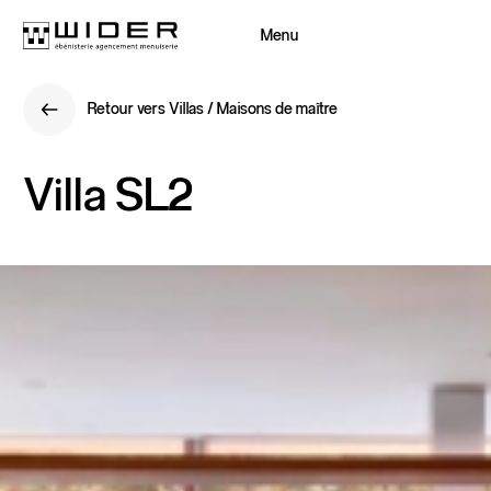
Menu
Fermer
Retour vers Villas / Maisons de maître
Retour
Retour vers Villas / Maisons de maître
Retour
Villa
SL2