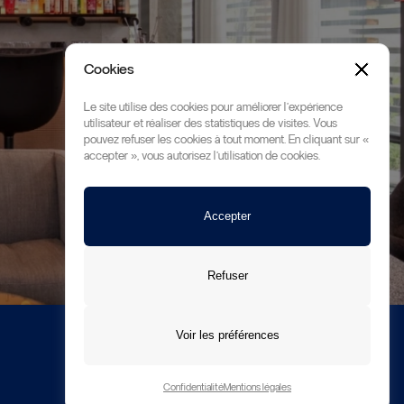
Cookies
Le site utilise des cookies pour améliorer l’expérience
utilisateur et réaliser des statistiques de visites. Vous
pouvez refuser les cookies à tout moment. En cliquant sur «
accepter », vous autorisez l'utilisation de cookies.
Accepter
Refuser
Voir les préférences
Contact
A propos
Mentions légales
Confidentialité
Confidentialité
Mentions légales