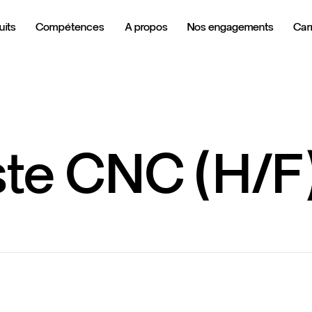
uits
Compétences
A propos
Nos engagements
Carr
ste
CNC
(H/F