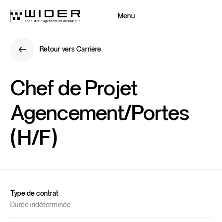
Menu
Fermer
Retour vers Carrière
Retour
Retour vers Carrière
Retour
Chef
de
Projet
Agencement/Portes
(H/F)
Type de contrat
Durée indéterminée