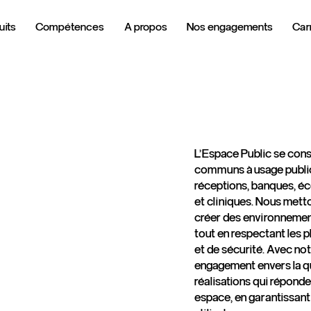
uits
Compétences
A propos
Nos engagements
Carr
L’Espace Public se con
communs à usage public
réceptions, banques, éco
et cliniques. Nous mett
créer des environnements
tout en respectant les 
et de sécurité. Avec no
engagement envers la qu
réalisations qui répond
espace, en garantissant