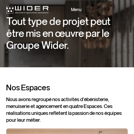
Menu
Fermer
Tout
type
de
projet
peut
être
mis
en
œuvre
par
le
Retour
Retour
Groupe
Wider.
Nos
Espaces
Nous avons regroupé nos activités d’ébénisterie,
menuiserie et agencement en quatre Espaces. Ces
réalisations uniques reflètent la passion de nos équipes
pour leur métier.