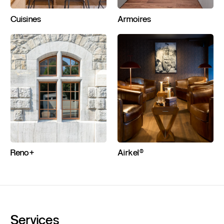
Cuisines
Armoires
Reno+
Airkel®
Services