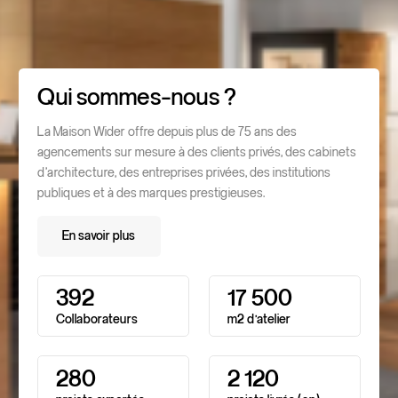
Qui sommes-nous ?
La Maison Wider offre depuis plus de 75 ans des
agencements sur mesure à des clients privés, des cabinets
d’architecture, des entreprises privées, des institutions
publiques et à des marques prestigieuses.
En savoir plus
En savoir plus
3
9
2
1
7
5
0
0
Collaborateurs
m2
d’atelier
2
8
0
2
1
2
0