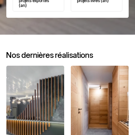
projets
exportés
projets
livrés
(an)
(an)
Nos
dernières
réalisations