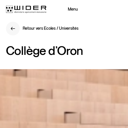
Menu
Fermer
Retour vers Ecoles / Universités
Retour
Retour vers Ecoles / Universités
Retour
Collège
d’Oron