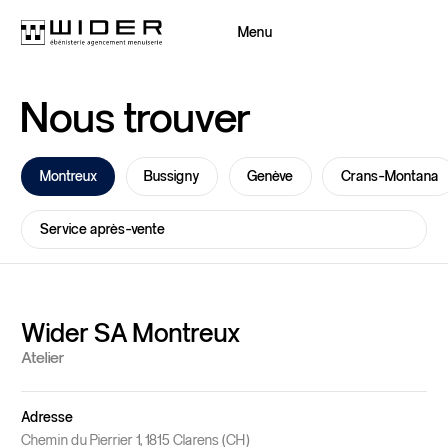
Menu
Fermer
Nous
trouver
Retour
Retour
Montreux
Bussigny
Genève
Crans-Montana
Service après-vente
Wider SA Montreux
Atelier
Adresse
Groupe Wider
Chemin du Pierrier 1, 1815 Clarens (CH)